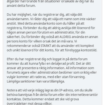
åtgärder härrörande från situationer orsakade av dig när du
använt detta forum.
Du har möjlighet, när du registrerar dig, att välja ditt
användarnamn. Vi råder dig att välja ett namn som inte väcker
anstöt. Med detta användarkonto som du håller på att
registrera, förbinder du dig att aldrig avslöja ditt lösenord för
någon annan person förutom en administratör, för din
säkerhet. Du förbinder dig också att ALDRIG använda en annan
persons konto för vilken orsak det än må vara. Vi
rekommenderar också STARKT att du använder ett komplext
och unikt lösenord för ditt konto, för att förebygga kontostöld.
Efter du har registrerat dig och loggat in på detta forum
kommer du att kunna fylla i en detaljerad profil. Det är ditt
ansvar att presentera riktig information. All information som
forumets ägare eller administration bedömer som oriktig eller
vulgär kommer att raderas, med eller utan förvarning.
Lämpliga sanktioner kan vara tillämpliga.
Notera att vid varje inlägg lagras din IP-adress, om du skulle
behöva bannlysas från detta forum eller din internetleverantör
kontaktas. Detta kommer endast att ske vid grova
överträdelser mot dessa villkor.