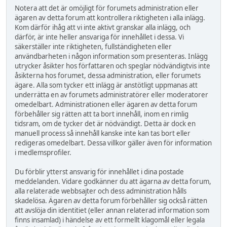
Notera att det är omöjligt för forumets administration eller
ägaren av detta forum att kontrollera riktigheten i alla inlägg.
Kom därför ihåg att vi inte aktivt granskar alla inlägg, och
därför, är inte heller ansvariga för innehållet i dessa. Vi
säkerställer inte riktigheten, fullständigheten eller
användbarheten i någon information som presenteras. Inlägg
utrycker åsikter hos författaren och speglar nödvändigtvis inte
åsikterna hos forumet, dessa administration, eller forumets
ägare. Alla som tycker ett inlägg är anstötligt uppmanas att
underrätta en av forumets administratörer eller moderatorer
omedelbart. Administrationen eller ägaren av detta forum
förbehåller sig rätten att ta bort innehåll, inom en rimlig
tidsram, om de tycker det är nödvändigt. Detta är dock en
manuell process så innehåll kanske inte kan tas bort eller
redigeras omedelbart. Dessa villkor gäller även för information
i medlemsprofiler.
Du förblir ytterst ansvarig för innehållet i dina postade
meddelanden. Vidare godkänner du att ägarna av detta forum,
alla relaterade webbsajter och dess administration hålls
skadelösa. Ägaren av detta forum förbehåller sig också rätten
att avslöja din identitiet (eller annan relaterad information som
finns insamlad) i händelse av ett formellt klagomål eller legala