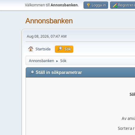
Välkommen till
Annonsbanken
.
Logga in
Registrera
Annonsbanken
Aug 08, 2026, 07:47 AM
Startsida
Sök
Annonsbanken
Sök
►
Ställ in sökparametrar
Sö
Av anv
Sortera r