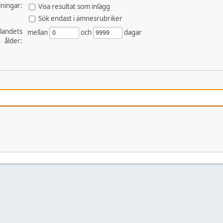
lningar:
Visa resultat som inlägg
Sök endast i ämnesrubriker
landets
mellan
och
dagar
ålder: