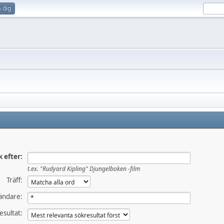
 dig
k efter:
t.ex.
"Rudyard Kipling" Djungelboken -film
Träff:
ändare:
esultat: