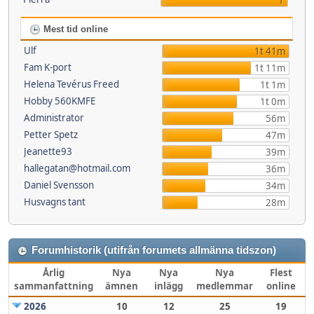
1
Mest tid online
Ulf
1t 41m
Fam K-port
1t 11m
Helena Tevérus Freed
1t 1m
Hobby 560KMFE
1t 0m
Administrator
56m
Petter Spetz
47m
Jeanette93
39m
hallegatan@hotmail.com
36m
Daniel Svensson
34m
Husvagns tant
28m
Forumhistorik (utifrån forumets allmänna tidszon)
Årlig
Nya
Nya
Nya
Flest
sammanfattning
ämnen
inlägg
medlemmar
online
2026
10
12
25
19