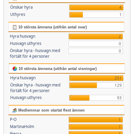
Önskar hyra
4
Uthyres
1
10 största ämnena (utifrån antal svar)
Hyra husvagn
2
Husvagn uthyres
0
Önskar hyra - husvagn med
0
förtält för 4 personer
10 största ämnena (utifrån antal visningar)
Hyra husvagn
251
Önskar hyra - husvagn med
129
förtält för 4 personer
Husvagn uthyres
93
Medlemmar som startat flest ämnen
P-O
1
MartinaHolm
1
Pierra