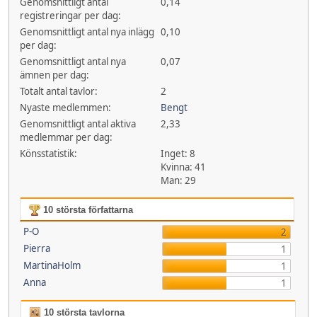
Genomsnittligt antal
0,14
registreringar per dag:
Genomsnittligt antal nya inlägg
0,10
per dag:
Genomsnittligt antal nya
0,07
ämnen per dag:
Totalt antal tavlor:
2
Nyaste medlemmen:
Bengt
Genomsnittligt antal aktiva
2,33
medlemmar per dag:
Könsstatistik:
Inget: 8
Kvinna: 41
Man: 29
10 största författarna
P-O
2
Pierra
1
MartinaHolm
1
Anna
1
10 största tavlorna