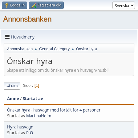
Logga in
Registrera dig
Annonsbanken
Huvudmeny
Annonsbanken
General Category
Önskar hyra
►
►
Önskar hyra
Skapa ett inlägg om du önskar hyra en husvagn/husbil.
Sidor
1
GÅ NED
Ämne
/
Startat av
Önskar hyra - husvagn med förtält för 4 personer
Startat av
MartinaHolm
Hyra husvagn
Startat av
P-O