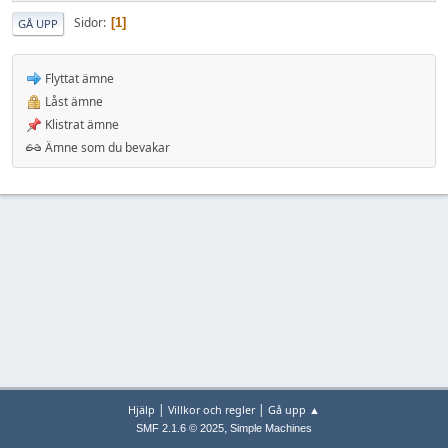
Sidor
1
GÅ UPP
Flyttat ämne
Låst ämne
Klistrat ämne
Ämne som du bevakar
|
|
Hjälp
Villkor och regler
Gå upp ▲
,
SMF 2.1.6 © 2025
Simple Machines